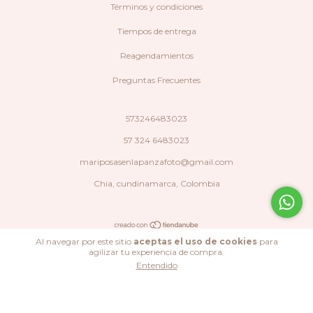
Términos y condiciones
Tiempos de entrega
Reagendamientos
Preguntas Frecuentes
573246483023
57 324 6483023
mariposasenlapanzafoto@gmail.com
Chia, cundinamarca, Colombia
Al navegar por este sitio
aceptas el uso de cookies
para
Copyright Mariposas en la panza fotografía - 2026. Todos los derechos
agilizar tu experiencia de compra.
reservados.
Entendido