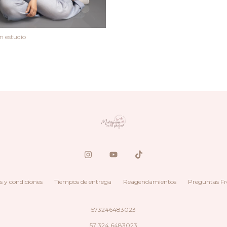
n estudio
 y condiciones
Tiempos de entrega
Reagendamientos
Preguntas Fr
573246483023
57 324 6483023