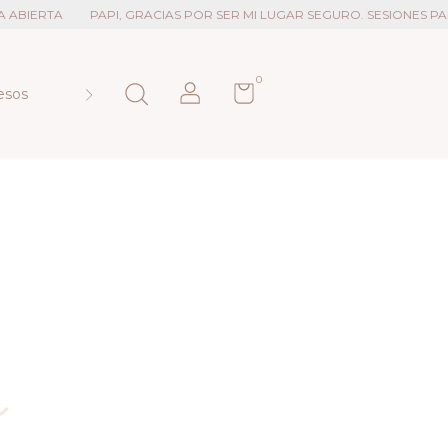
IERTA
PAPI, GRACIAS POR SER MI LUGAR SEGURO. SESIONES PARA E
0
esos
Contacto