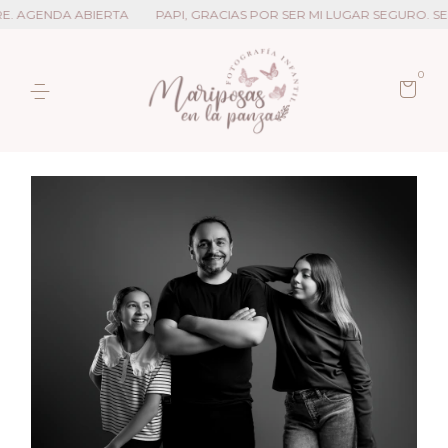
E. AGENDA ABIERTA
PAPI, GRACIAS POR SER MI LUGAR SEGURO. SES
0