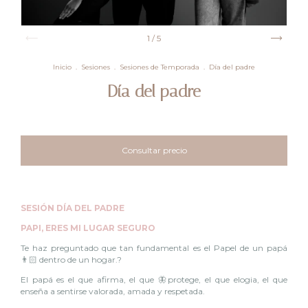
1
/
5
Inicio
.
Sesiones
.
Sesiones de Temporada
.
Día del padre
Día del padre
SESIÓN DÍA DEL PADRE
PAPI, ERES MI LUGAR SEGURO
Te haz preguntado que tan fundamental es el Papel de un papá
👨🏻 dentro de un hogar.?
El papá es el que afirma, el que 🦋protege, el que elogia, el que
enseña a sentirse valorada, amada y respetada.